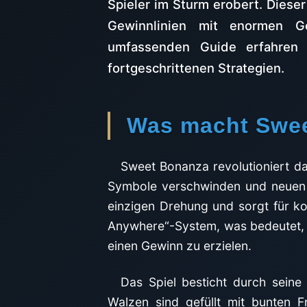
Spieler im Sturm erobert. Dieser
Gewinnlinien mit enormen G
umfassenden Guide erfahren 
fortgeschrittenen Strategien.
Was macht Swee
Sweet Bonanza revolutioniert da
Symbole verschwinden und neuen 
einzigen Drehung und sorgt für ko
Anywhere“-System, was bedeutet, 
einen Gewinn zu erzielen.
Das Spiel besticht durch seine
Walzen sind gefüllt mit bunten 