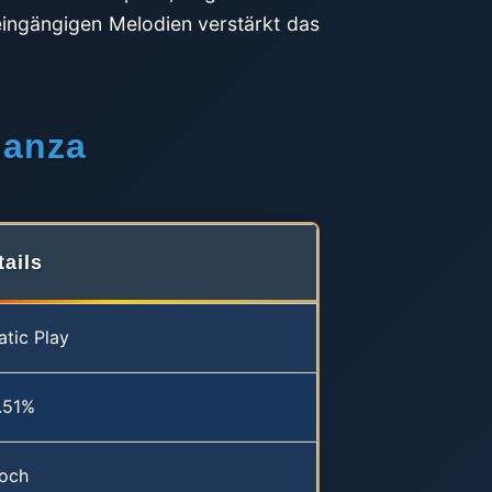
eingängigen Melodien verstärkt das
nanza
tails
tic Play
.51%
och