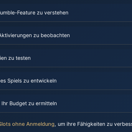
Tumble-Feature zu verstehen
l-Aktivierungen zu beobachten
ien zu testen
 des Spiels zu entwickeln
 Ihr Budget zu ermitteln
Slots ohne Anmeldung
, um ihre Fähigkeiten zu verbes