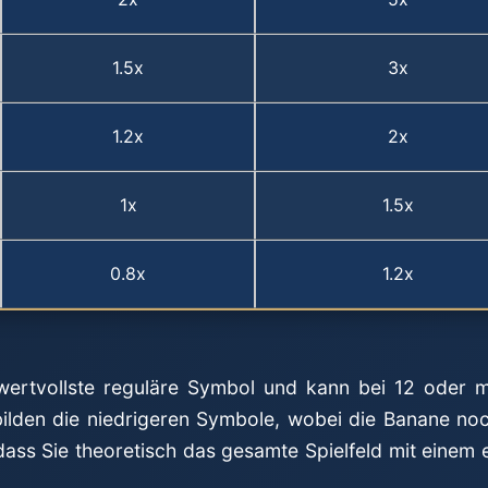
1.5x
3x
1.2x
2x
1x
1.5x
0.8x
1.2x
wertvollste reguläre Symbol und kann bei 12 oder 
bilden die niedrigeren Symbole, wobei die Banane no
ass Sie theoretisch das gesamte Spielfeld mit einem 