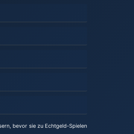
sern, bevor sie zu Echtgeld-Spielen