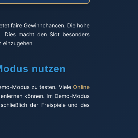
etet faire Gewinnchancen. Die hohe
en. Dies macht den Slot besonders
en einzugehen.
Modus nutzen
Demo-Modus zu testen. Viele
Online
kennenlernen können. Im Demo-Modus
schließlich der Freispiele und des