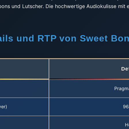
ons und Lutscher. Die hochwertige Audiokulisse mit 
ails und RTP von Sweet Bo
De
Pragma
yer)
96
H