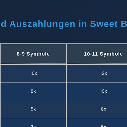
nd Auszahlungen in Sweet 
8-9 Symbole
10-11 Symbole
10x
12x
8x
10x
5x
8x
2x
5x