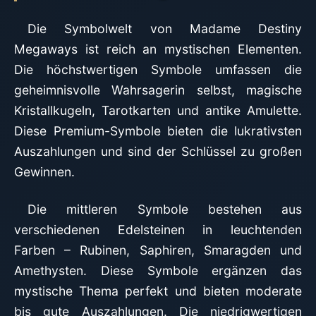
Die Symbolwelt von Madame Destiny
Megaways ist reich an mystischen Elementen.
Die höchstwertigen Symbole umfassen die
geheimnisvolle Wahrsagerin selbst, magische
Kristallkugeln, Tarotkarten und antike Amulette.
Diese Premium-Symbole bieten die lukrativsten
Auszahlungen und sind der Schlüssel zu großen
Gewinnen.
Die mittleren Symbole bestehen aus
verschiedenen Edelsteinen in leuchtenden
Farben – Rubinen, Saphiren, Smaragden und
Amethysten. Diese Symbole ergänzen das
mystische Thema perfekt und bieten moderate
bis gute Auszahlungen. Die niedrigwertigen