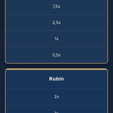
7,5x
2,5x
1x
0,5x
Rubin
2x
1x