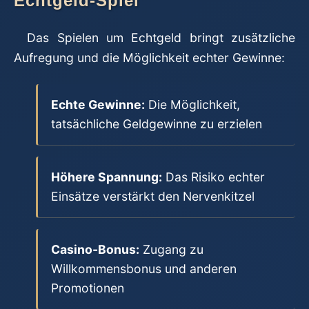
Echtgeld-Spiel
Das Spielen um Echtgeld bringt zusätzliche
Aufregung und die Möglichkeit echter Gewinne:
Echte Gewinne:
Die Möglichkeit,
tatsächliche Geldgewinne zu erzielen
Höhere Spannung:
Das Risiko echter
Einsätze verstärkt den Nervenkitzel
Casino-Bonus:
Zugang zu
Willkommensbonus und anderen
Promotionen