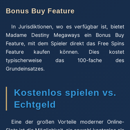
Bonus Buy Feature
In Jurisdiktionen, wo es verfügbar ist, bietet
Madame Destiny Megaways ein Bonus Buy
Feature, mit dem Spieler direkt das Free Spins
Feature kaufen können. Dies kostet
typischerweise das 100-fache des
Grundeinsatzes.
Kostenlos spielen vs.
Echtgeld
Eine der großen Vorteile moderner Online-