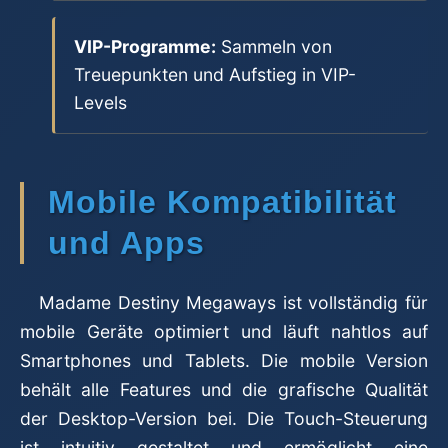
VIP-Programme:
Sammeln von
Treuepunkten und Aufstieg in VIP-
Levels
Mobile Kompatibilität
und Apps
Madame Destiny Megaways ist vollständig für
mobile Geräte optimiert und läuft nahtlos auf
Smartphones und Tablets. Die mobile Version
behält alle Features und die grafische Qualität
der Desktop-Version bei. Die Touch-Steuerung
ist intuitiv gestaltet und ermöglicht eine