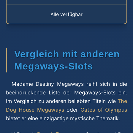
Alle verfügbar
Vergleich mit anderen
Megaways-Slots
Madame Destiny Megaways reiht sich in die
beeindruckende Liste der Megaways-Slots ein.
Im Vergleich zu anderen beliebten Titeln wie
The
Dog House Megaways
oder
Gates of Olympus
bietet er eine einzigartige mystische Thematik.