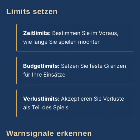
Limits setzen
Zeitlimits:
Bestimmen Sie im Voraus,
wie lange Sie spielen möchten
Budgetlimits:
Setzen Sie feste Grenzen
für Ihre Einsätze
Verlustlimits:
Akzeptieren Sie Verluste
als Teil des Spiels
Warnsignale erkennen