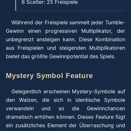
6 Scatter: 25 Freispiele
Während der Freispiele sammelt jeder Tumble-
Gewinn einen progressiven Multiplikator, der
unbegrenzt ansteigen kann. Diese Kombination
aus Freispielen und steigenden Multiplikatoren
bietet das größte Gewinnpotential des Spiels.
Mystery Symbol Feature
Gelegentlich erscheinen Mystery-Symbole auf
den Walzen, die sich in identische Symbole
verwandeln und so die Gewinnchancen
dramatisch erhöhen können. Dieses Feature fügt
ein zusätzliches Element der Überraschung und