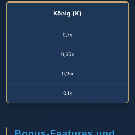
König (K)
0,7x
0,35x
0,15x
0,1x
Bonus-Features und