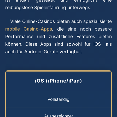
reibungslose Spielerfahrung unterwegs.
Viele Online-Casinos bieten auch spezialisierte
mobile Casino-Apps
, die eine noch bessere
Performance und zusätzliche Features bieten
können. Diese Apps sind sowohl für iOS- als
auch für Android-Geräte verfügbar.
iOS (iPhone/iPad)
Vollständig
Ausgezeichnet