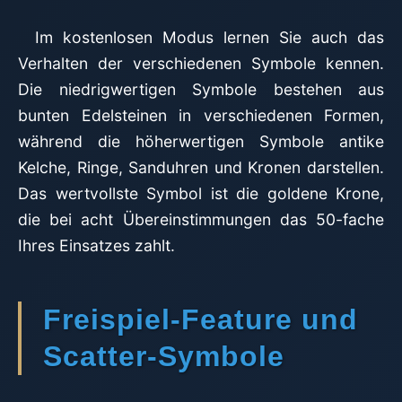
Im kostenlosen Modus lernen Sie auch das
Verhalten der verschiedenen Symbole kennen.
Die niedrigwertigen Symbole bestehen aus
bunten Edelsteinen in verschiedenen Formen,
während die höherwertigen Symbole antike
Kelche, Ringe, Sanduhren und Kronen darstellen.
Das wertvollste Symbol ist die goldene Krone,
die bei acht Übereinstimmungen das 50-fache
Ihres Einsatzes zahlt.
Freispiel-Feature und
Scatter-Symbole