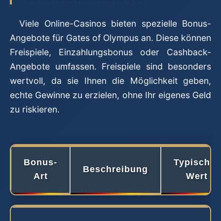
Viele Online-Casinos bieten spezielle Bonus-
Angebote für Gates of Olympus an. Diese können
Freispiele, Einzahlungsbonus oder Cashback-
Angebote umfassen. Freispiele sind besonders
wertvoll, da sie Ihnen die Möglichkeit geben,
echte Gewinne zu erzielen, ohne Ihr eigenes Geld
zu riskieren.
Bonus-
Typischer
Beschreibung
Art
Wert