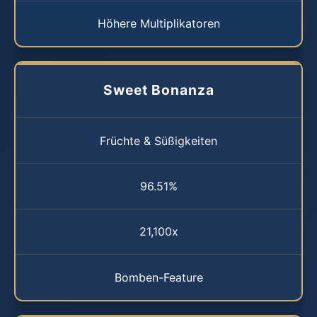
Höhere Multiplikatoren
Sweet Bonanza
Früchte & Süßigkeiten
96.51%
21,100x
Bomben-Feature