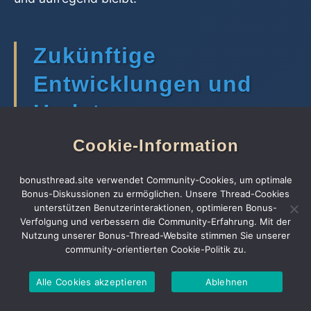
Zukünftige
Entwicklungen und
Updates
Cookie-Information
Pragmatic Play entwickelt kontinuierlich neue
Features und Verbesserungen für ihre beliebten
bonusthread.site verwendet Community-Cookies, um optimale
Slots. Gates of Olympus erhält regelmäßig
Bonus-Diskussionen zu ermöglichen. Unsere Thread-Cookies
unterstützen Benutzerinteraktionen, optimieren Bonus-
kleinere Updates zur Performance-Optimierung
Verfolgung und verbessern die Community-Erfahrung. Mit der
und Fehlerbehebung. Der Entwickler hat auch
Nutzung unserer Bonus-Thread-Website stimmen Sie unserer
community-orientierten Cookie-Politik zu.
angekündigt, dass weitere Versionen des Spiels
in Planung sind, ähnlich wie bei der erfolgreichen
Alle Cookies akzeptieren
Ablehnen
Sweet Bonanza-Serie.