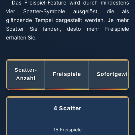
Das Freispiel-Feature wird durch mindestens
vier Scatter-Symbole ausgelöst, die als
glänzende Tempel dargestellt werden. Je mehr
Scatter Sie landen, desto mehr Freispiele
erhalten Sie:
Scatter-
Freispiele
Sofortgewinn
Anzahl
4 Scatter
15 Freispiele