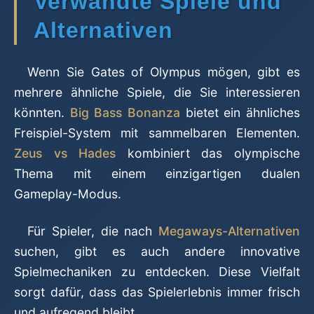
Verwandte Spiele und
Alternativen
Wenn Sie Gates of Olympus mögen, gibt es
mehrere ähnliche Spiele, die Sie interessieren
könnten.
Big Bass Bonanza
bietet ein ähnliches
Freispiel-System mit sammelbaren Elementen.
Zeus vs Hades
kombiniert das olympische
Thema mit einem einzigartigen dualen
Gameplay-Modus.
Für Spieler, die nach
Megaways-Alternativen
suchen, gibt es auch andere innovative
Spielmechaniken zu entdecken. Diese Vielfalt
sorgt dafür, dass das Spielerlebnis immer frisch
und aufregend bleibt.