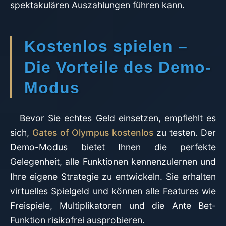
spektakulären Auszahlungen führen kann.
Kostenlos spielen –
Die Vorteile des Demo-
Modus
Bevor Sie echtes Geld einsetzen, empfiehlt es
sich,
Gates of Olympus kostenlos
zu testen. Der
Demo-Modus bietet Ihnen die perfekte
Gelegenheit, alle Funktionen kennenzulernen und
Ihre eigene Strategie zu entwickeln. Sie erhalten
virtuelles Spielgeld und können alle Features wie
Freispiele, Multiplikatoren und die Ante Bet-
Funktion risikofrei ausprobieren.