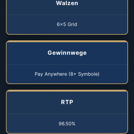
Walzen
6×5 Grid
Gewinnwege
Pay Anywhere (8+ Symbole)
RTP
96.50%