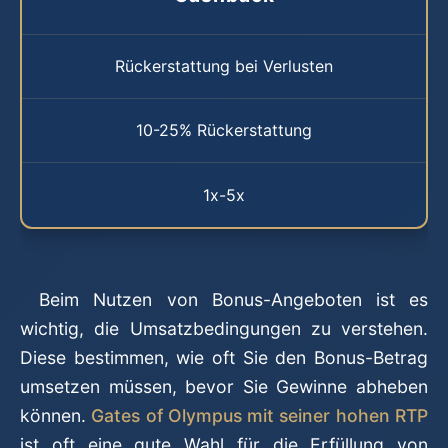
Rückerstattung bei Verlusten
10-25% Rückerstattung
1x-5x
Beim Nutzen von Bonus-Angeboten ist es
wichtig, die Umsatzbedingungen zu verstehen.
Diese bestimmen, wie oft Sie den Bonus-Betrag
umsetzen müssen, bevor Sie Gewinne abheben
können.
Gates of Olympus mit seiner hohen RTP
ist oft eine gute Wahl für die Erfüllung von