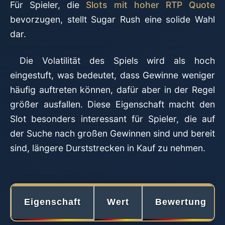
Für Spieler, die
Slots mit hoher RTP Quote
bevorzugen, stellt Sugar Rush eine solide Wahl
dar.
Die Volatilität des Spiels wird als hoch
eingestuft, was bedeutet, dass Gewinne weniger
häufig auftreten können, dafür aber in der Regel
größer ausfallen. Diese Eigenschaft macht den
Slot besonders interessant für Spieler, die auf
der Suche nach großen Gewinnen sind und bereit
sind, längere Durststrecken in Kauf zu nehmen.
Eigenschaft
Wert
Bewertung