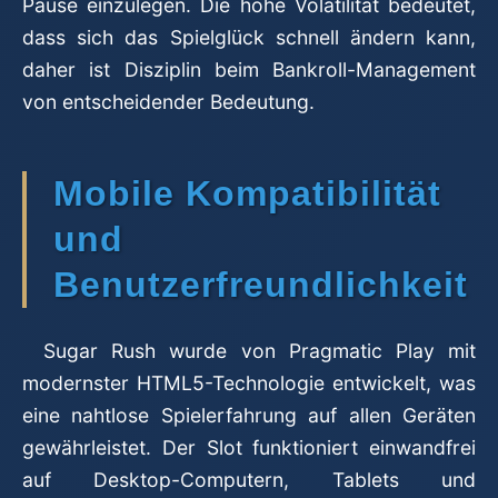
Pause einzulegen. Die hohe Volatilität bedeutet,
dass sich das Spielglück schnell ändern kann,
daher ist Disziplin beim Bankroll-Management
von entscheidender Bedeutung.
Mobile Kompatibilität
und
Benutzerfreundlichkeit
Sugar Rush wurde von Pragmatic Play mit
modernster HTML5-Technologie entwickelt, was
eine nahtlose Spielerfahrung auf allen Geräten
gewährleistet. Der Slot funktioniert einwandfrei
auf Desktop-Computern, Tablets und