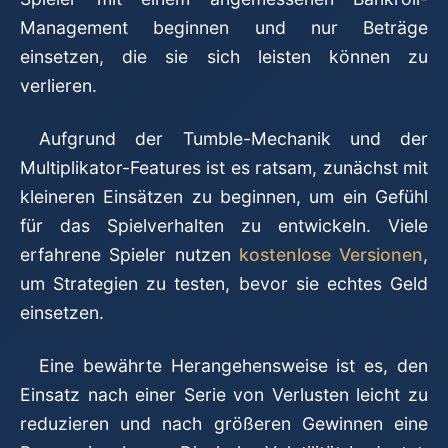
Management beginnen und nur Beträge
einsetzen, die sie sich leisten können zu
verlieren.
Aufgrund der Tumble-Mechanik und der
Multiplikator-Features ist es ratsam, zunächst mit
kleineren Einsätzen zu beginnen, um ein Gefühl
für das Spielverhalten zu entwickeln. Viele
erfahrene Spieler nutzen
kostenlose Versionen
,
um Strategien zu testen, bevor sie echtes Geld
einsetzen.
Eine bewährte Herangehensweise ist es, den
Einsatz nach einer Serie von Verlusten leicht zu
reduzieren und nach größeren Gewinnen eine