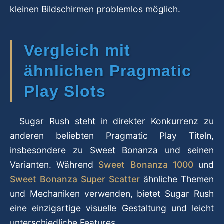
kleinen Bildschirmen problemlos möglich.
Vergleich mit
ähnlichen Pragmatic
Play Slots
Sugar Rush steht in direkter Konkurrenz zu
anderen beliebten Pragmatic Play Titeln,
insbesondere zu Sweet Bonanza und seinen
Varianten. Während
Sweet Bonanza 1000
und
Sweet Bonanza Super Scatter
ähnliche Themen
und Mechaniken verwenden, bietet Sugar Rush
eine einzigartige visuelle Gestaltung und leicht
unterschiedliche Features.