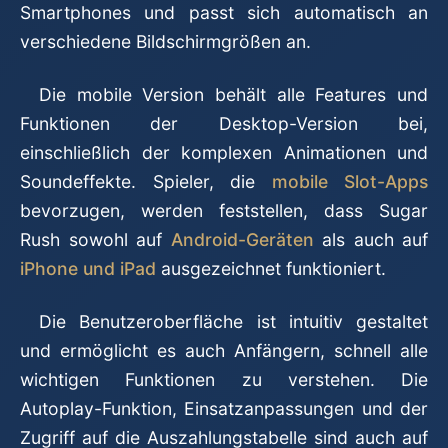
Smartphones und passt sich automatisch an
verschiedene Bildschirmgrößen an.
Die mobile Version behält alle Features und
Funktionen der Desktop-Version bei,
einschließlich der komplexen Animationen und
Soundeffekte. Spieler, die
mobile Slot-Apps
bevorzugen, werden feststellen, dass Sugar
Rush sowohl auf
Android-Geräten
als auch auf
iPhone und iPad
ausgezeichnet funktioniert.
Die Benutzeroberfläche ist intuitiv gestaltet
und ermöglicht es auch Anfängern, schnell alle
wichtigen Funktionen zu verstehen. Die
Autoplay-Funktion, Einsatzanpassungen und der
Zugriff auf die Auszahlungstabelle sind auch auf