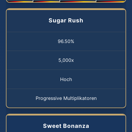
Sugar Rush
96.50%
5,000x
Hoch
Progressive Multiplikatoren
Sweet Bonanza