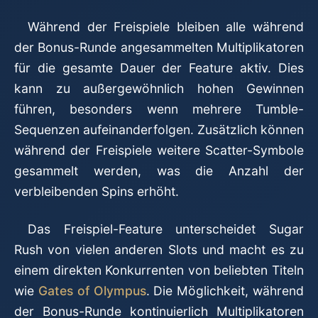
Während der Freispiele bleiben alle während
der Bonus-Runde angesammelten Multiplikatoren
für die gesamte Dauer der Feature aktiv. Dies
kann zu außergewöhnlich hohen Gewinnen
führen, besonders wenn mehrere Tumble-
Sequenzen aufeinanderfolgen. Zusätzlich können
während der Freispiele weitere Scatter-Symbole
gesammelt werden, was die Anzahl der
verbleibenden Spins erhöht.
Das Freispiel-Feature unterscheidet Sugar
Rush von vielen anderen Slots und macht es zu
einem direkten Konkurrenten von beliebten Titeln
wie
Gates of Olympus
. Die Möglichkeit, während
der Bonus-Runde kontinuierlich Multiplikatoren