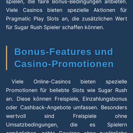
spielen, die faire Bonus-Bedingungen anbieten.
Viele Casinos bieten spezielle Aktionen für
Pragmatic Play Slots an, die zusätzlichen Wert
für Sugar Rush Spieler schaffen können.
Bonus-Features und
Casino-Promotionen
Viele Online-Casinos bieten spezielle
Promotionen für beliebte Slots wie Sugar Rush
an. Diese können Freispiele, Einzahlungsbonus
oder Cashback-Angebote umfassen. Besonders
wertvoll sind Freispiele ohne
Umsatzbedingungen, die es Spielern