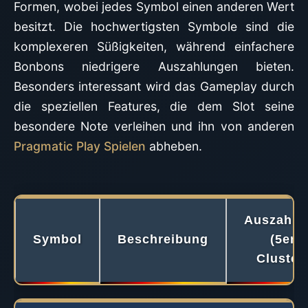
Formen, wobei jedes Symbol einen anderen Wert
besitzt. Die hochwertigsten Symbole sind die
komplexeren Süßigkeiten, während einfachere
Bonbons niedrigere Auszahlungen bieten.
Besonders interessant wird das Gameplay durch
die speziellen Features, die dem Slot seine
besondere Note verleihen und ihn von anderen
Pragmatic Play Spielen
abheben.
Auszahlu
Symbol
Beschreibung
(5er
Cluster