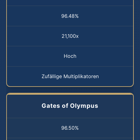
96.48%
21,100x
Hoch
Zufällige Multiplikatoren
Gates of Olympus
96.50%