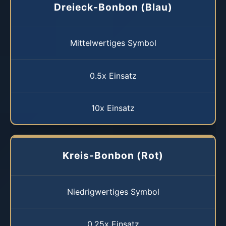
Dreieck-Bonbon (Blau)
Mittelwertiges Symbol
0.5x Einsatz
10x Einsatz
Kreis-Bonbon (Rot)
Niedrigwertiges Symbol
0.25x Einsatz