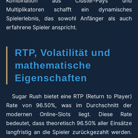
Kombination aus Cluster-Pays und
Multiplikatoren schafft ein dynamisches
Spielerlebnis, das sowohl Anfänger als auch
erfahrene Spieler anspricht.
RTP, Volatilität und
mathematische
Eigenschaften
Sugar Rush bietet eine RTP (Return to Player)
Rate von 96.50%, was im Durchschnitt der
modernen Online-Slots liegt. Diese Rate
bedeutet, dass theoretisch 96.50% aller Einsätze
langfristig an die Spieler zurückgezahlt werden.