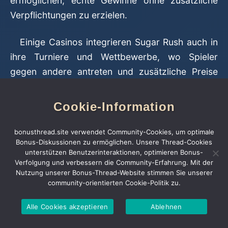
ermöglichen, echte Gewinne ohne zusätzliche
Verpflichtungen zu erzielen.
Einige Casinos integrieren Sugar Rush auch in
ihre Turniere und Wettbewerbe, wo Spieler
gegen andere antreten und zusätzliche Preise
gewinnen können. Diese Events erhöhen nicht
nur die Spannung, sondern bieten auch die
Cookie-Information
Möglichkeit, die eigenen Fähigkeiten mit anderen
zu messen.
bonusthread.site verwendet Community-Cookies, um optimale
Bonus-Diskussionen zu ermöglichen. Unsere Thread-Cookies
unterstützen Benutzerinteraktionen, optimieren Bonus-
Bei der Auswahl von Casino-Bonus sollten
Verfolgung und verbessern die Community-Erfahrung. Mit der
Spieler immer die Geschäftsbedingungen
Nutzung unserer Bonus-Thread-Website stimmen Sie unserer
community-orientierten Cookie-Politik zu.
sorgfältig prüfen. Wichtige Faktoren sind die
Umsatzbedingungen, zeitliche Begrenzungen
Alle Cookies akzeptieren
Ablehnen
und die Liste der berechtigten Spiele. Sugar Rush