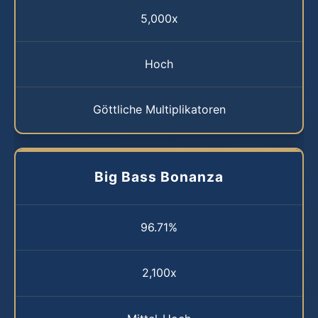
5,000x
Hoch
Göttliche Multiplikatoren
Big Bass Bonanza
96.71%
2,100x