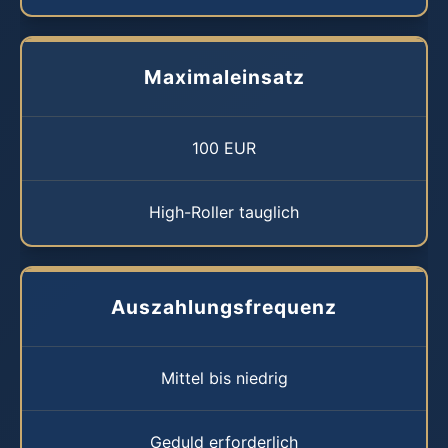
Maximaleinsatz
100 EUR
High-Roller tauglich
Auszahlungsfrequenz
Mittel bis niedrig
Geduld erforderlich