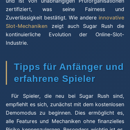
und ist von unabhängigen Prüforganisationen
zertifiziert, was seine Fairness und
Zuverlässigkeit bestätigt. Wie andere
innovative
Slot-Mechaniken
zeigt auch Sugar Rush die
kontinuierliche Evolution der Online-Slot-
Industrie.
Tipps für Anfänger und
erfahrene Spieler
Für Spieler, die neu bei Sugar Rush sind,
empfiehlt es sich, zunächst mit dem kostenlosen
Demomodus zu beginnen. Dies ermöglicht es,
alle Features und Mechaniken ohne finanzielles
Risiko kennenzulernen. Besonders wichtig ist es,