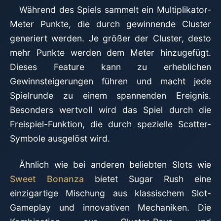
Während des Spiels sammelt ein Multiplikator-
Meter Punkte, die durch gewinnende Cluster
generiert werden. Je größer der Cluster, desto
mehr Punkte werden dem Meter hinzugefügt.
Dieses Feature kann zu erheblichen
Gewinnsteigerungen führen und macht jede
Spielrunde zu einem spannenden Ereignis.
Besonders wertvoll wird das Spiel durch die
Freispiel-Funktion, die durch spezielle Scatter-
Symbole ausgelöst wird.
Ähnlich wie bei anderen beliebten Slots wie
Sweet Bonanza
bietet Sugar Rush eine
einzigartige Mischung aus klassischem Slot-
Gameplay und innovativen Mechaniken. Die