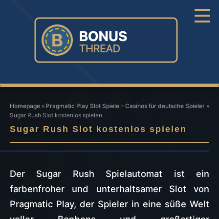
Skip
to
content
Homepage
»
Pragmatic Play Slot Spiele – Casinos für deutsche Spieler
»
Sugar Rush Slot kostenlos spielen
Sugar Rush Slot kostenlos spielen
Der Sugar Rush Spielautomat ist ein
farbenfroher und unterhaltsamer Slot von
Pragmatic Play, der Spieler in eine süße Welt