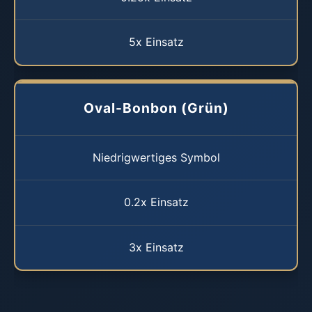
5x Einsatz
Oval-Bonbon (Grün)
Niedrigwertiges Symbol
0.2x Einsatz
3x Einsatz