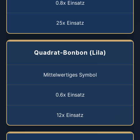
0.8x Einsatz
25x Einsatz
Quadrat-Bonbon (Lila)
Mittelwertiges Symbol
0.6x Einsatz
12x Einsatz