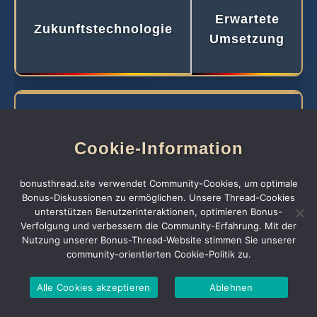
Erwartete
Zukunftstechnologie
Umsetzung
Augmented Reality
Cookie-Information
2026-2026
bonusthread.site verwendet Community-Cookies, um optimale
Bonus-Diskussionen zu ermöglichen. Unsere Thread-Cookies
unterstützen Benutzerinteraktionen, optimieren Bonus-
Immersive 3D-Spielerlebnisse
Verfolgung und verbessern die Community-Erfahrung. Mit der
Nutzung unserer Bonus-Thread-Website stimmen Sie unserer
community-orientierten Cookie-Politik zu.
KI-Personalisierung
Alle Cookies akzeptieren
Ablehnen