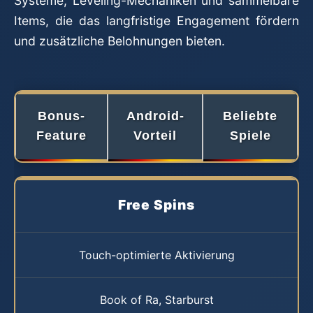
Systeme, Leveling-Mechaniken und sammelbare
Items, die das langfristige Engagement fördern
und zusätzliche Belohnungen bieten.
Bonus-
Android-
Beliebte
Feature
Vorteil
Spiele
Free Spins
Touch-optimierte Aktivierung
Book of Ra, Starburst