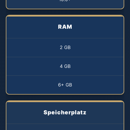
RAM
2 GB
4 GB
6+ GB
Speicherplatz