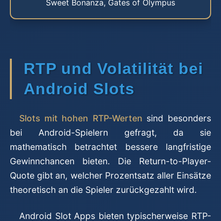
Sweet Bonanza, Gates of Olympus
RTP und Volatilität bei
Android Slots
Slots mit hohen RTP-Werten
sind besonders
bei Android-Spielern gefragt, da sie
mathematisch betrachtet bessere langfristige
Gewinnchancen bieten. Die Return-to-Player-
Quote gibt an, welcher Prozentsatz aller Einsätze
theoretisch an die Spieler zurückgezahlt wird.
Android Slot Apps bieten typischerweise RTP-