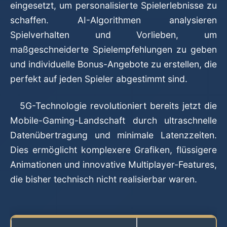
eingesetzt, um personalisierte Spielerlebnisse zu
schaffen. AI-Algorithmen analysieren
Spielverhalten und Vorlieben, um
maßgeschneiderte Spielempfehlungen zu geben
und individuelle Bonus-Angebote zu erstellen, die
perfekt auf jeden Spieler abgestimmt sind.
5G-Technologie revolutioniert bereits jetzt die
Mobile-Gaming-Landschaft durch ultraschnelle
Datenübertragung und minimale Latenzzeiten.
Dies ermöglicht komplexere Grafiken, flüssigere
Animationen und innovative Multiplayer-Features,
die bisher technisch nicht realisierbar waren.