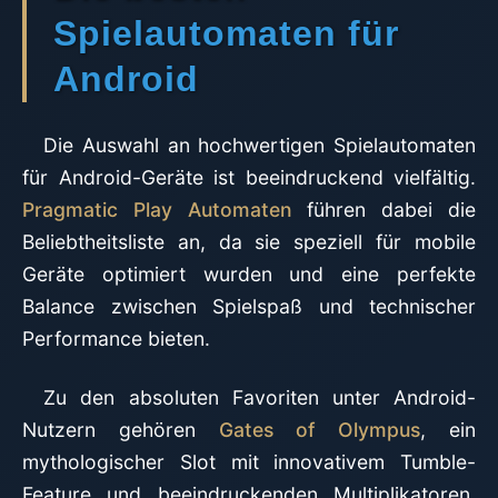
Spielautomaten für
Android
Die Auswahl an hochwertigen Spielautomaten
für Android-Geräte ist beeindruckend vielfältig.
Pragmatic Play Automaten
führen dabei die
Beliebtheitsliste an, da sie speziell für mobile
Geräte optimiert wurden und eine perfekte
Balance zwischen Spielspaß und technischer
Performance bieten.
Zu den absoluten Favoriten unter Android-
Nutzern gehören
Gates of Olympus
, ein
mythologischer Slot mit innovativem Tumble-
Feature und beeindruckenden Multiplikatoren.