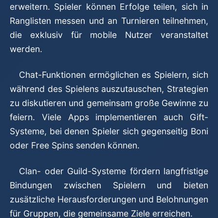
erweitern. Spieler können Erfolge teilen, sich in
Ranglisten messen und an Turnieren teilnehmen,
die exklusiv für mobile Nutzer veranstaltet
werden.
Chat-Funktionen ermöglichen es Spielern, sich
während des Spielens auszutauschen, Strategien
zu diskutieren und gemeinsam große Gewinne zu
feiern. Viele Apps implementieren auch Gift-
Systeme, bei denen Spieler sich gegenseitig Boni
oder Free Spins senden können.
Clan- oder Guild-Systeme fördern langfristige
Bindungen zwischen Spielern und bieten
zusätzliche Herausforderungen und Belohnungen
für Gruppen, die gemeinsame Ziele erreichen.