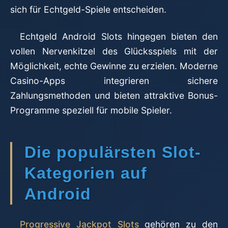
sich für Echtgeld-Spiele entscheiden.
Echtgeld Android Slots hingegen bieten den
vollen Nervenkitzel des Glücksspiels mit der
Möglichkeit, echte Gewinne zu erzielen. Moderne
Casino-Apps integrieren sichere
Zahlungsmethoden und bieten attraktive Bonus-
Programme speziell für mobile Spieler.
Die populärsten Slot-
Kategorien auf
Android
Progressive Jackpot Slots
gehören zu den