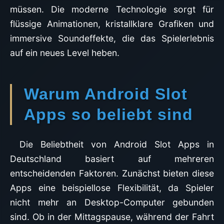
müssen. Die moderne Technologie sorgt für
flüssige Animationen, kristallklare Grafiken und
immersive Soundeffekte, die das Spielerlebnis
auf ein neues Level heben.
Warum Android Slot
Apps so beliebt sind
Die Beliebtheit von Android Slot Apps in
Deutschland basiert auf mehreren
entscheidenden Faktoren. Zunächst bieten diese
Apps eine beispiellose Flexibilität, da Spieler
nicht mehr an Desktop-Computer gebunden
sind. Ob in der Mittagspause, während der Fahrt