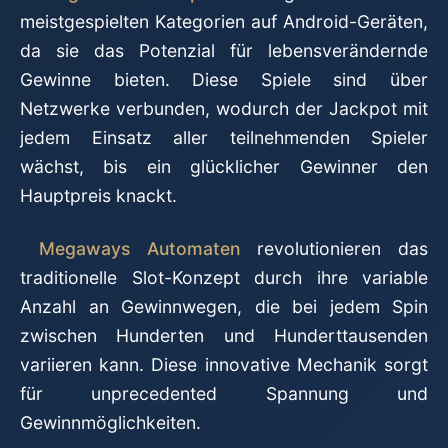
meistgespielten Kategorien auf Android-Geräten,
da sie das Potenzial für lebensverändernde
Gewinne bieten. Diese Spiele sind über
Netzwerke verbunden, wodurch der Jackpot mit
jedem Einsatz aller teilnehmenden Spieler
wächst, bis ein glücklicher Gewinner den
Hauptpreis knackt.
Megaways Automaten
revolutionieren das
traditionelle Slot-Konzept durch ihre variable
Anzahl an Gewinnwegen, die bei jedem Spin
zwischen Hunderten und Hunderttausenden
variieren kann. Diese innovative Mechanik sorgt
für unprecedented Spannung und
Gewinnmöglichkeiten.