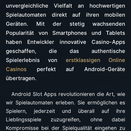
unvergleichliche Vielfalt an hochwertigen
Spielautomaten direkt auf ihren mobilen
Geräten. Mit der stetig wachsenden
Popularität von Smartphones und Tablets
haben Entwickler innovative Casino-Apps
geschaffen, die das authentische
Spielerlebnis von
erstklassigen Online
Casinos
perfekt auf Android-Geräte
übertragen.
Android Slot Apps revolutionieren die Art, wie
wir Spielautomaten erleben. Sie ermöglichen es
Spielern, jederzeit und überall auf ihre
Lieblingsspiele zuzugreifen, ohne dabei
Kompromisse bei der Spielqualität eingehen zu