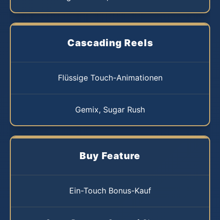
Cascading Reels
Flüssige Touch-Animationen
Gemix, Sugar Rush
Buy Feature
Ein-Touch Bonus-Kauf