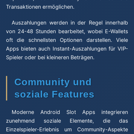
Transaktionen ermöglichen.
Auszahlungen werden in der Regel innerhalb
von 24-48 Stunden bearbeitet, wobei E-Wallets
oft die schnellsten Optionen darstellen. Viele
Apps bieten auch Instant-Auszahlungen für VIP-
Spieler oder bei kleineren Beträgen.
Community und
soziale Features
Moderne Android Slot Apps integrieren
zunehmend soziale Elemente, die das
Einzelspieler-Erlebnis um Community-Aspekte