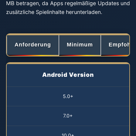
MB betragen, da Apps regelmäßige Updates und
zusätzliche Spielinhalte herunterladen.
Anforderung
Minimum
Empfohl
Android Version
5.0+
7.0+
10.0+